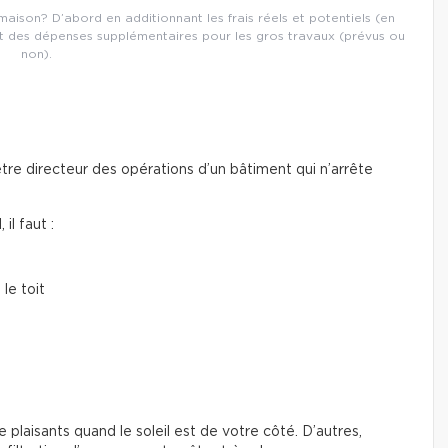
aison? D’abord en additionnant les frais réels et potentiels (en
tant des dépenses supplémentaires pour les gros travaux (prévus ou
non).
re directeur des opérations d’un bâtiment qui n’arrête
il faut :
 le toit
e plaisants quand le soleil est de votre côté. D’autres,