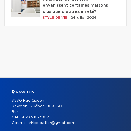
envahissent certaines maisons
plus que d'autres en été?
STYLE DE VIE
|
24 juillet 2026
RAWDON
3530 Rue Queen
Rawdon, Québec, J0K 1S0
Bur.:
Cell.:
450 916-7862
Courriel:
virbcourtier@gmail.com