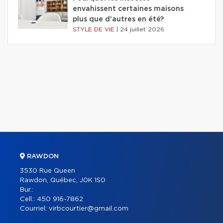
envahissent certaines maisons
plus que d'autres en été?
STYLE DE VIE
|
24 juillet 2026
RAWDON
3530 Rue Queen
Rawdon, Québec, J0K 1S0
Bur.:
Cell.:
450 916-7862
Courriel:
virbcourtier@gmail.com