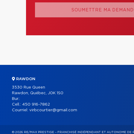
SOUMETTRE MA DEMANDE
RAWDON
3530 Rue Queen
Rawdon, Québec, J0K 1S0
Bur.:
Cell.:
450 916-7862
Courriel:
virbcourtier@gmail.com
© 2026 RE/MAX PRESTIGE – FRANCHISÉ INDÉPENDANT ET AUTONOME DE 